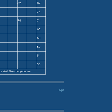
82
82
74
74
74
66
60
60
54
50
e sind Streichergebnisse.
Login