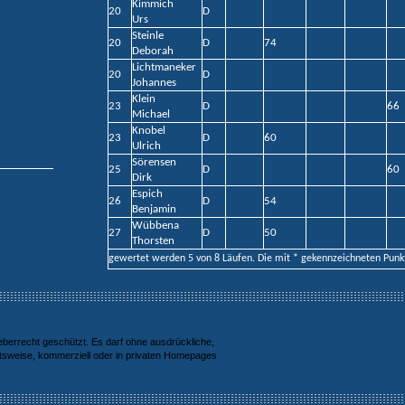
Kimmich
20
D
Urs
Steinle
20
D
74
Deborah
Lichtmaneker
20
D
Johannes
Klein
23
D
66
Michael
Knobel
23
D
60
Ulrich
Sörensen
25
D
60
Dirk
Espich
26
D
54
Benjamin
Wübbena
27
D
50
Thorsten
gewertet werden 5 von 8 Läufen. Die mit * gekennzeichneten Punkt
berrecht geschützt. Es darf ohne ausdrückliche,
ttsweise, kommerziell oder in privaten Homepages