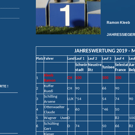
Ramon Kleeb
JAHRESSIEGER 
JAHRESWERTUNG 2019 - 
Platz
Fahrer
Land
Lauf 1
Lauf 2
Lauf 3
Lauf 4
Lauf
Schwör
Neustre
Selestat
Aar
Tunisee
stadt
litz
France
Bel
Kleeb
1
CH
100
100
100
Ramon
Küffer
ORTE
!
2
CH
90
66
90
Ruedi
Schilling
3
LUX
*54
54
74
90
Arsene
Ottenwaelter
4
F
60
*46
50
Claude
5
Wagner Uwe
D
82
10
Schülting
6
D
74
50
66
82
Gert
Kieper