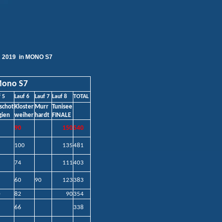
2019 in MONO S7
Mono S7
 5
Lauf 6
Lauf 7
Lauf 8
TOTAL
schot
Kloster
Murr
Tunisee
gien
weiher
hardt
FINALE
90
150
540
100
135
481
74
111
403
60
90
123
383
0
82
90
354
66
338