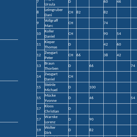
7
D
60
46
Ursula
Leimgruber
8
CH
82
82
Dani
Vollgraff
9
CH
74
Marc
Koller
10
CH
90
54
Daniel
Kieper
11
D
42
60
Thomas
Zwygart
12
CH
66
38
42
Peter
Braun
13
D
66
74
Thorben
Zwygart
14
CH
Daniel
Steinle
15
D
100
Michael
Mücke
15
D
46
54
Yvonne
Kloos
17
D
Christian
Warnke
17
D
90
Lorenz
Wolter
19
D
82
Dirk