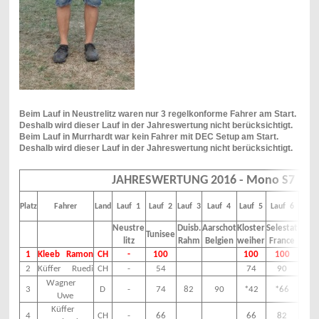
Beim Lauf in Neustrelitz waren nur 3 regelkonforme Fahrer am Start.
Deshalb wird dieser Lauf in der Jahreswertung nicht berücksichtigt.
Beim Lauf in Murrhardt war kein Fahrer mit DEC Setup am Start.
Deshalb wird dieser Lauf in der Jahreswertung nicht berücksichtigt.
JAHRESWERTUNG 2016 - Mono S7
Platz
Fahrer
Land
Lauf 1
Lauf 2
Lauf 3
Lauf 4
Lauf 5
Lauf 6
Lauf 
Neustre
Duisb.
Aarschot
Kloster
Selestat
Mur
Tunisee
litz
Rahm
Belgien
weiher
France
hard
1
Kleeb Ramon
CH
-
100
100
100
-
2
Küffer Ruedi
CH
-
54
74
90
-
Wagner
3
D
-
74
82
90
*42
*66
-
Uwe
Küffer
4
CH
-
66
66
82
-