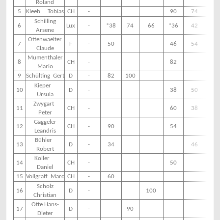
Roland
5
Kleeb Tobias
CH
-
90
74
-
Schilling
6
Lux
-
*38
74
66
*36
42
-
Arsene
Ottenwaelter
7
F
-
50
46
54
-
Claude
Mumenthaler
8
CH
-
82
-
Mario
9
Schülting Gert
D
-
82
100
-
Kieper
10
D
-
38
50
-
Ursula
Zwygart
11
CH
-
60
38
-
Peter
Gäggeler
12
CH
-
90
54
-
Leandris
Bühler
13
D
-
34
46
-
Robert
Koller
14
CH
-
50
-
Daniel
15
Vollgraff Marc
CH
-
60
-
Scholz
16
D
-
100
-
Christian
Otte Hans-
17
D
-
90
-
Dieter