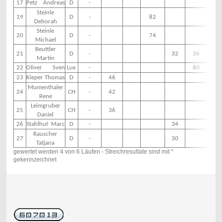
17
Petz Andreas
D
-
-
Steinle
19
D
-
82
-
Deborah
Steinle
20
D
-
74
-
Michael
Beuttler
21
D
-
32
36
-
Martin
22
Oliver Sven
Lux
-
60
-
23
Kieper Thomas
D
-
46
-
Mumenthaler
24
CH
-
42
-
Rene
Leimgruber
25
CH
-
36
-
Daniel
26
Stahlhut Marc
D
-
34
-
Rauscher
27
D
-
30
-
Tatjana
gewertet werden 4 von 6 Läufen - Streichresultate sind mit *
gekennzeichnet