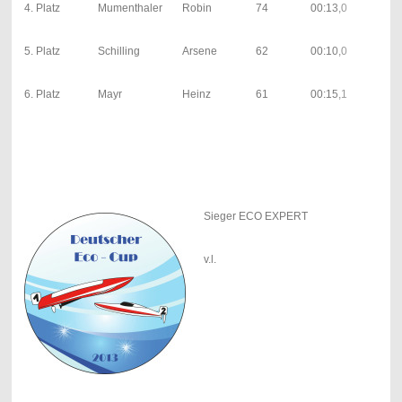
4. Platz
Mumenthaler
Robin
74
00:13,0
00:
| 5;
32
5. Platz
Schilling
Arsene
62
00:10,0
00:
| 0;
29
6. Platz
Mayr
Heinz
61
00:15,1
00:
| 0;
Sieger ECO EXPERT
v.l.