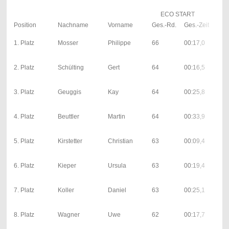
ECO START
Position
Nachname
Vorname
Ges.-Rd.
Ges.-Zeit
1. Platz
Mosser
Philippe
66
00:17,0
2. Platz
Schülting
Gert
64
00:16,5
3. Platz
Geuggis
Kay
64
00:25,8
4. Platz
Beuttler
Martin
64
00:33,9
5. Platz
Kirstetter
Christian
63
00:09,4
6. Platz
Kieper
Ursula
63
00:19,4
7. Platz
Koller
Daniel
63
00:25,1
8. Platz
Wagner
Uwe
62
00:17,7