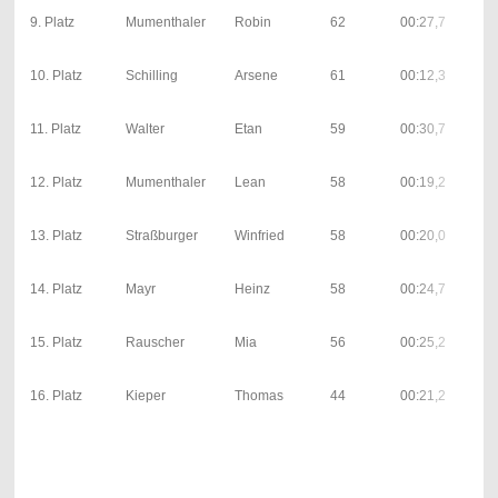
9. Platz
Mumenthaler
Robin
62
00:27,7
10. Platz
Schilling
Arsene
61
00:12,3
11. Platz
Walter
Etan
59
00:30,7
12. Platz
Mumenthaler
Lean
58
00:19,2
13. Platz
Straßburger
Winfried
58
00:20,0
14. Platz
Mayr
Heinz
58
00:24,7
15. Platz
Rauscher
Mia
56
00:25,2
16. Platz
Kieper
Thomas
44
00:21,2