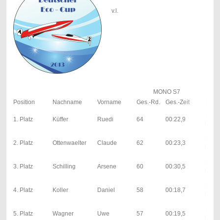
v.l.
MONO S7
Position
Nachname
Vorname
Ges.-Rd.
Ges.-Zeit
1. La
13; 0
1. Platz
Küffer
Ruedi
64
00:22,9
0; 0s
29; 0
2. Platz
Ottenwaelter
Claude
62
00:23,3
0; 0s
28; 0
3. Platz
Schilling
Arsene
60
00:30,5
0; 5s
29; 0
4. Platz
Koller
Daniel
58
00:18,7
0; 0s
11; 0
5. Platz
Wagner
Uwe
57
00:19,5
0; 0s