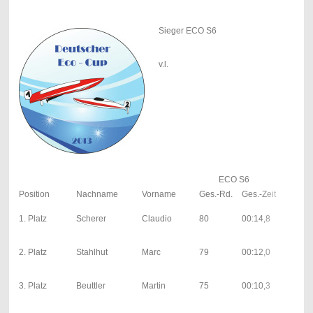
Sieger ECO S6
v.l.
ECO S6
Position
Nachname
Vorname
Ges.-Rd.
Ges.-Zeit
1. 
40
1. Platz
Scherer
Claudio
80
00:14,8
00:
| 0;
37
2. Platz
Stahlhut
Marc
79
00:12,0
00:
| 0;
12
3. Platz
Beuttler
Martin
75
00:10,3
00:
| 0;
32