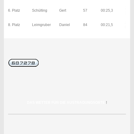
27; 0
6. Platz
Schülting
Gert
57
00:25,3
1; 5s
29; 0
8. Platz
Leimgruber
Daniel
84
00:21,5
0; 0s
DAS WETTER FÜR DIE AUSTRAGUNGSORTE
!