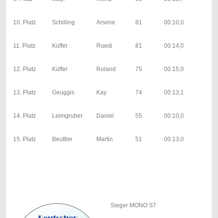
0; 5s
42; 0
10. Platz
Schilling
Arsene
81
00:10,0
0; 5s
3; 00:
11. Platz
Küffer
Ruedi
81
00:14,0
0s
1; 00:
12. Platz
Küffer
Roland
75
00:15,0
0s
36; 0
13. Platz
Geuggis
Kay
74
00:13,1
1; 5s
0; 00:
14. Platz
Leimgruber
Daniel
55
00:10,0
0s
35; 0
15. Platz
Beuttler
Martin
51
00:13,0
0; 5s
Sieger MONO S7