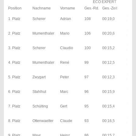
ECO EXPERT
Position
Nachname
Vorname
Ges.-Rd.
Ges.-Zeit
1. La
55; 0
1. Platz
Scherer
Adrian
108
00:19,0
0; 5s
51; 0
2. Platz
Mumenthaler
Mario
106
00:20,6
0; 5s
47; 0
3. Platz
Scherer
Claudio
100
00:15,2
0; 0s
0; 00:
4. Platz
Mumenthaler
René
99
00:12,5
0s
44; 0
5. Platz
Zwygart
Peter
97
00:12,3
0; 0s
48; 0
6. Platz
Stahlhut
Marc
96
00:15,9
1; 5s
48; 0
7. Platz
Schülting
Gert
95
00:15,4
2; 5s
47; 0
8. Platz
Ottenwaelter
Claude
93
00:16,5
0; 5s
43; 0
9. Platz
Mayr
Heinz
86
00:15,7