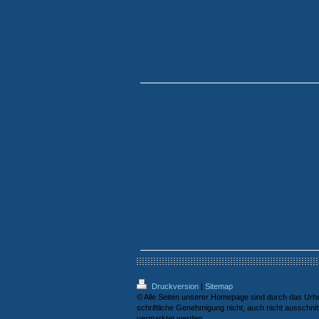
Druckversion
|
Sitemap
© Alle Seiten unserer Homepage sind durch das Urhe
schriftliche Genehmigung nicht, auch nicht ausschni
vermarktet werden.