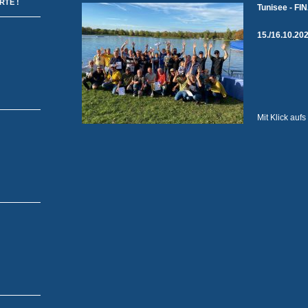
ORTE
!
Tunisee - FI
15./16.10.20
Mit Klick aufs