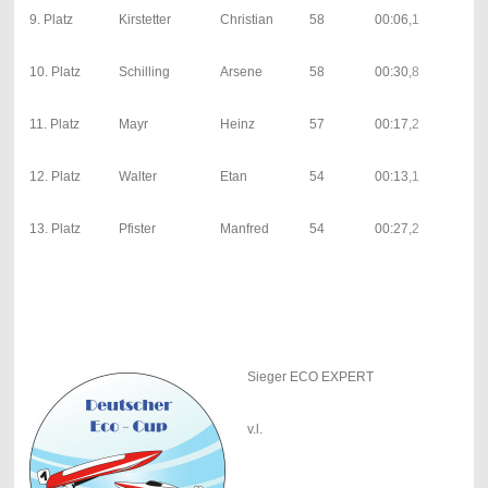
24;
9. Platz
Kirstetter
Christian
58
00:06,1
00:
| 1;
25;
10. Platz
Schilling
Arsene
58
00:30,8
00:
| 3;
22;
11. Platz
Mayr
Heinz
57
00:17,2
00:
| 2;
25;
12. Platz
Walter
Etan
54
00:13,1
00:
| 3;
23;
13. Platz
Pfister
Manfred
54
00:27,2
00:
| 0;
Sieger ECO EXPERT
v.l.