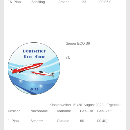
16. Platz
Schilling
Arsene
23
00:05,0
00:
| 5; 
Sieger ECO S6
v.l.
Klosterweiher 19./20. August 2023 - Ergebnisse E
Position
Nachname
Vorname
Ges.-Rd.
Ges.-Zeit
1. Lau
37;
1. Platz
Scherer
Claudio
80
00:40,1
00:09
| 0; 0s