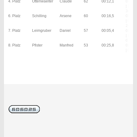
4. Platz
Ottenwaelter
Claude
62
00:12,1
00:13,
| 1; 5s
30;
6. Platz
Schilling
Arsene
60
00:16,5
00:11,
| 0; 0s
24;
7. Platz
Leimgruber
Daniel
57
00:05,4
00:06,
| 1; 5s
0;
8. Platz
Pfister
Manfred
53
00:25,8
00:00,
| 0; 0s