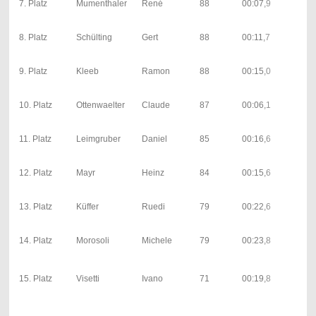
7. Platz
Mumenthaler
René
88
00:07,9
00:
| 0; 
34;
8. Platz
Schülting
Gert
88
00:11,7
00:
| 3; 
43;
9. Platz
Kleeb
Ramon
88
00:15,0
00:
| 0; 
26;
10. Platz
Ottenwaelter
Claude
87
00:06,1
00:
| 0; 
32;
11. Platz
Leimgruber
Daniel
85
00:16,6
00:
| 1; 
40;
12. Platz
Mayr
Heinz
84
00:15,6
00:
| 0; 
34;
13. Platz
Küffer
Ruedi
79
00:22,6
00:
| 1; 
37;
14. Platz
Morosoli
Michele
79
00:23,8
00:
| 1; 
25;
15. Platz
Visetti
Ivano
71
00:19,8
00:
| 0; 
23;