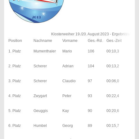
Klosterweiher 19./20. August 2023 - Ergebnisse 
Position
Nachname
Vorname
Ges.-Rd.
Ges.-Zeit
1. L
48;
1. Platz
Mumenthaler
Mario
106
00:10,3
00:
| 0; 
50;
2. Platz
Scherer
Adrian
104
00:13,2
00:
| 0; 
47;
3. Platz
Scherer
Claudio
97
00:06,0
00:
| 0; 
41;
4. Platz
Zwygart
Peter
93
00:22,4
00:
| 1; 
43;
5. Platz
Geuggis
Kay
90
00:20,6
00:
| 0; 
44;
6. Platz
Humbel
Georg
89
00:15,7
00:
| 1; 
44;