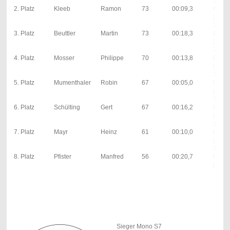
12;
2. Platz
Kleeb
Ramon
73
00:09,3
00:00
| 0; 0s
34;
3. Platz
Beuttler
Martin
73
00:18,3
00:11
| 1; 5s
34;
4. Platz
Mosser
Philippe
70
00:13,8
00:06
| 0; 5s
31;
5. Platz
Mumenthaler
Robin
67
00:05,0
00:11
| 4; 5s
33;
6. Platz
Schülting
Gert
67
00:16,2
00:08
| 0; 5s
25;
7. Platz
Mayr
Heinz
61
00:10,0
00:00
| 0; 0s
13;
8. Platz
Pfister
Manfred
56
00:20,7
00:00
| 0; 0s
Sieger Mono S7