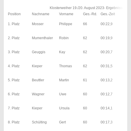
Klosterweiher 19./20. August 2023- Ergebnisse E
Position
Nachname
Vorname
Ges.-Rd.
Ges.-Zeit
1. L
31;
1. Platz
Mosser
Philippe
66
00:22,9
00:
| 1;
22;
2. Platz
Mumenthaler
Robin
62
00:19,9
00:
| 7;
30;
3. Platz
Geuggis
Kay
62
00:20,7
00:
| 0;
31;
4. Platz
Kieper
Thomas
62
00:31,5
00:
| 1;
28;
5. Platz
Beuttler
Martin
61
00:13,2
00:
| 0;
26;
6. Platz
Wagner
Uwe
60
00:12,7
00:
| 1;
14;
7. Platz
Kieper
Ursula
60
00:14,1
00:
| 0;
26;
8. Platz
Schülting
Gert
60
00:17,3
00:
| 4;