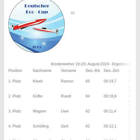
v.l.
Klosterweiher 19./20. August 2023 - Ergebnisse M
Position
Nachname
Vorname
Ges.-Rd.
Ges.-Zeit
1. Lauf
32;
1. Platz
Kleeb
Ramon
65
00:19,7
00:06,
| 0; 5s
31;
2. Platz
Küffer
Ruedi
64
00:18,8
00:01,
| 0; 0s
31;
3. Platz
Wagner
Uwe
62
00:11,4
00:08,
| 0; 5s
31;
4. Platz
Schülting
Gert
62
00:12,1
00:07,
| 0; 5s
29;