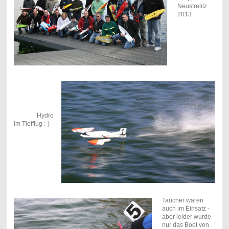
Neustrelitz
2013
Hydro
im Tiefflug :-)
Taucher waren
auch im Einsatz -
aber leider wurde
nur das Boot von