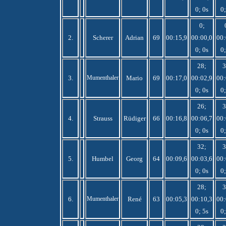
0; 0s
0;
0;
2.
Scherer
Adrian
69
00:15,9
00:00,0
00:
0; 0s
0;
28;
3
3.
Mumenthaler
Mario
69
00:17,0
00:02,9
00:
0; 0s
0;
26;
3
4.
Strauss
Rüdiger
66
00:16,8
00:06,7
00:
0; 0s
0;
32;
3
5.
Humbel
Georg
64
00:09,6
00:03,6
00:
0; 0s
0;
28;
3
6.
Mumenthaler
René
63
00:05,3
00:10,3
00:
0; 5s
0;