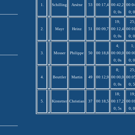
1.
Schilling
Arsène
53
00:17,4
00:42,2
00:0
0; 0s
0; 0
19;
25
2.
Mayr
Heinz
51
00:09,7
00:12,4
00:0
0; 0s
0; 0
4;
1;
3.
Mosser
Philippe
50
00:18,8
00:00,0
00:0
0; 0s
0; 0
8;
25
4.
Beuttler
Martin
49
00:12,9
00:00,0
00:0
0; 0s
0; 5
18;
19
5.
Kirstetter
Christian
37
00:18,5
00:17,2
00:0
0; 5s
0; 0