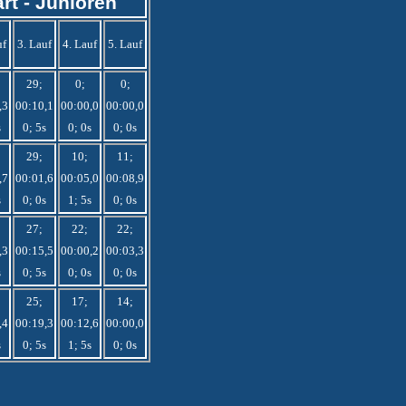
rt - Junioren
uf
3. Lauf
4. Lauf
5. Lauf
29;
0;
0;
,3
00:10,1
00:00,0
00:00,0
s
0; 5s
0; 0s
0; 0s
29;
10;
11;
,7
00:01,6
00:05,0
00:08,9
s
0; 0s
1; 5s
0; 0s
27;
22;
22;
,3
00:15,5
00:00,2
00:03,3
s
0; 5s
0; 0s
0; 0s
25;
17;
14;
,4
00:19,3
00:12,6
00:00,0
s
0; 5s
1; 5s
0; 0s