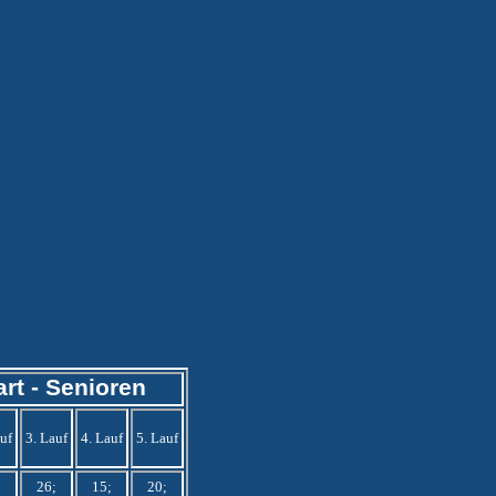
rt - Senioren
auf
3. Lauf
4. Lauf
5. Lauf
;
26;
15;
20;