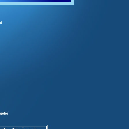
ad
ggeler