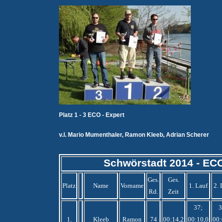
Platz 1 - 3 ECO - Expert
v.l. Mario Mumenthaler, Ramon Kleeb, Adrian Scherer
Schwörstadt 2014 - ECO
Ges.
Ges.
Platz
Name
Vorname
1. Lauf
2. 
Rd.
Zeit
37;
3
1.
Kleeb
Ramon
74
00:14,2
00:10,0
00: