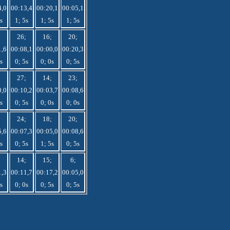
4,0
00:13,4
00:20,1
00:05,1
s
1; 5s
1; 5s
1; 5s
;
26;
16;
20;
1,6
00:08,1
00:00,0
00:20,3
s
0; 5s
0; 0s
0; 5s
27;
14;
23;
0,0
00:10,2
00:03,7
00:08,6
s
0; 5s
0; 0s
0; 0s
;
24;
18;
20;
5,6
00:07,3
00:05,0
00:08,6
s
0; 5s
1; 5s
0; 5s
;
14;
15;
6;
1,3
00:11,7
00:17,2
00:05,0
s
0; 0s
0; 5s
0; 5s