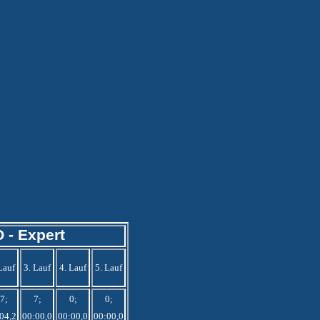
 - Expert
Lauf
3. Lauf
4. Lauf
5. Lauf
7;
7;
0;
0;
04,2
00:00,0
00:00,0
00:00,0