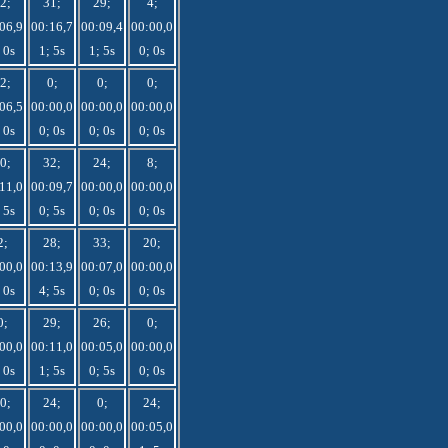
2;
31;
29;
4;
06,9
00:16,7
00:09,4
00:00,0
 0s
1; 5s
1; 5s
0; 0s
2;
0;
0;
0;
06,5
00:00,0
00:00,0
00:00,0
 0s
0; 0s
0; 0s
0; 0s
0;
32;
24;
8;
11,0
00:09,7
00:00,0
00:00,0
 5s
0; 5s
0; 0s
0; 0s
2;
28;
33;
20;
00,0
00:13,9
00:07,0
00:00,0
 0s
4; 5s
0; 0s
0; 0s
0;
29;
26;
0;
00,0
00:11,0
00:05,0
00:00,0
 0s
1; 5s
0; 5s
0; 0s
0;
24;
0;
24;
00,0
00:00,0
00:00,0
00:05,0