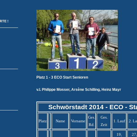
ORTE
!
Platz 1 - 3 ECO Start Senioren
v.l. Philippe Mosser, Arsène Schilling, Heinz Mayr
Schwörstadt 2014 - ECO - Sta
Ges.
Ges.
Platz
Name
Vorname
1. Lauf
2. L
Rd.
Zeit
19;
27