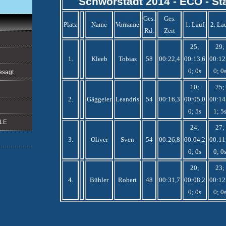
Schwörstadt 2014 - ECO - Sta
Ges.
Ges.
Platz
Name
Vorname
1. Lauf
2. La
Rd.
Zeit
25;
29;
1.
Kleeb
Tobias
58
00:22,4
00:13,6
00:12
0; 0s
0; 0
esagt
10;
25;
2.
Gäggeler
Leandris
54
00:16,3
00:05,0
00:14
0; 5s
1; 5
ALE
24;
27;
3.
Oliver
Sven
54
00:26,8
00:04,2
00:11
0; 0s
0; 0
20;
23;
4.
Bühler
Robert
48
00:31,7
00:08,2
00:12
0; 0s
0; 0