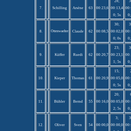
28;
3
7.
Schilling
Arsène
63
00:23,6
00:13,4
00:
0; 5s
0;
30;
3
8.
Ottenwaelter
Claude
62
00:08,5
00:02,0
00:
0; 0s
0;
23;
3
9.
Küffer
Ruedi
62
00:20,7
00:23,1
00:
1; 5s
0;
15;
10.
Kieper
Thomas
61
00:20,9
00:05,0
00:
0; 5s
0;
20;
11.
Bühler
Bernd
55
00:16,0
00:05,0
00:
2; 5s
0;
3;
3
12.
Oliver
Sven
54
00:00,0
00:00,0
00: