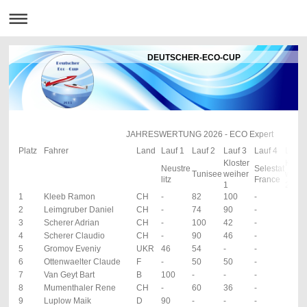
DEUTSCHER-ECO-CUP
JAHRESWERTUNG 2026 - ECO Expert
Platz
Fahrer
Land
Lauf 1
Lauf 2
Lauf 3
Lauf 4
Lauf 
Kloster
Klost
Neustre
Selestat
Tunisee
weiher
weihe
litz
France
1
2
1
Kleeb Ramon
CH
-
82
100
-
2
Leimgruber Daniel
CH
-
74
90
-
3
Scherer Adrian
CH
-
100
42
-
4
Scherer Claudio
CH
-
90
46
-
5
Gromov Eveniy
UKR
46
54
-
-
6
Ottenwaelter Claude
F
-
50
50
-
7
Van Geyt Bart
B
100
-
-
-
8
Mumenthaler Rene
CH
-
60
36
-
9
Luplow Maik
D
90
-
-
-