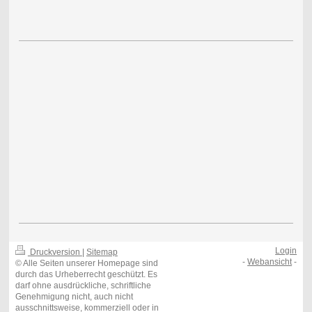
Login
Druckversion
|
Sitemap
-
Webansicht
-
© Alle Seiten unserer Homepage sind
durch das Urheberrecht geschützt. Es
darf ohne ausdrückliche, schriftliche
Genehmigung nicht, auch nicht
ausschnittsweise, kommerziell oder in