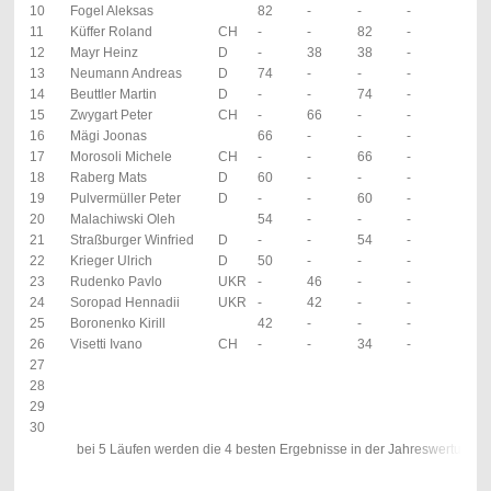
10
Fogel Aleksas
82
-
-
-
11
Küffer Roland
CH
-
-
82
-
12
Mayr Heinz
D
-
38
38
-
13
Neumann Andreas
D
74
-
-
-
14
Beuttler Martin
D
-
-
74
-
15
Zwygart Peter
CH
-
66
-
-
16
Mägi Joonas
66
-
-
-
17
Morosoli Michele
CH
-
-
66
-
18
Raberg Mats
D
60
-
-
-
19
Pulvermüller Peter
D
-
-
60
-
20
Malachiwski Oleh
54
-
-
-
21
Straßburger Winfried
D
-
-
54
-
22
Krieger Ulrich
D
50
-
-
-
23
Rudenko Pavlo
UKR
-
46
-
-
24
Soropad Hennadii
UKR
-
42
-
-
25
Boronenko Kirill
42
-
-
-
26
Visetti Ivano
CH
-
-
34
-
27
28
29
30
bei 5 Läufen werden die 4 besten Ergebnisse in der Jahreswertung be