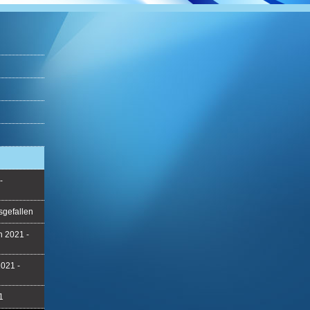
-
sgefallen
h 2021 -
2021 -
1